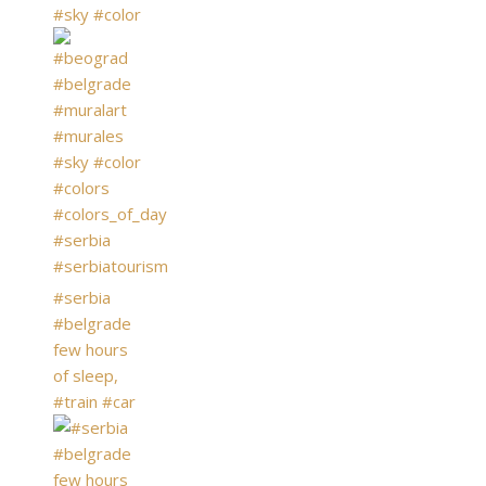
#sky #color
#serbia
#belgrade
few hours
of sleep,
#train #car