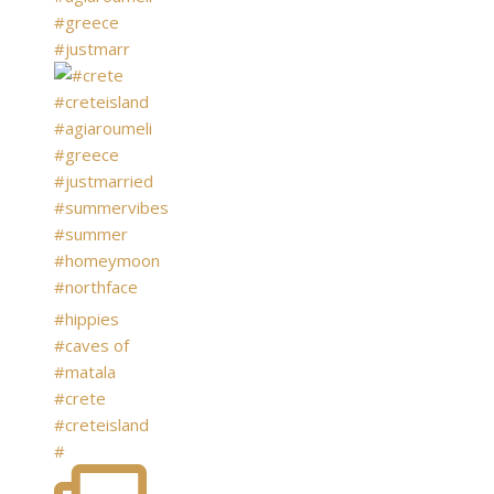
#greece
#justmarr
#hippies
#caves of
#matala
#crete
#creteisland
#