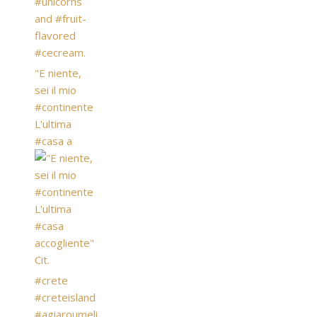
"E niente,
sei il mio
#continente
L'ultima
#casa a
#crete
#creteisland
#agiaroumeli