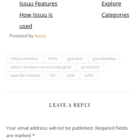
Powered by
Issuu
child protection
GAIN
guardian
guardianship
minori stranieri non accompagnati
protection
save the children
STC
UAM
UASC
LEAVE A REPLY
Your email address will not be published.
Required fields
are marked
*