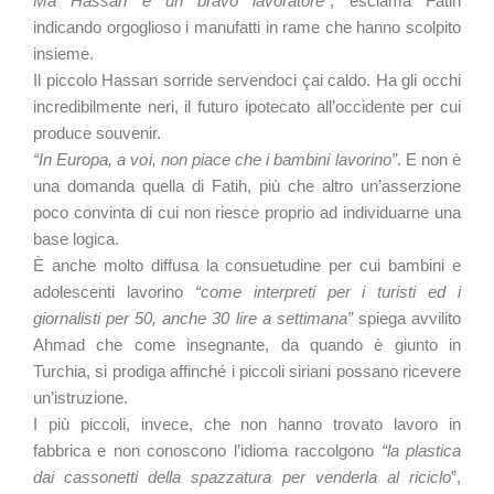
Ma Hassan è un bravo lavoratore
”, esclama Fatih
indicando orgoglioso i manufatti in rame che hanno scolpito
insieme.
Il piccolo Hassan sorride servendoci çai caldo. Ha gli occhi
incredibilmente neri, il futuro ipotecato all’occidente per cui
produce souvenir.
“In Europa, a voi, non piace che i bambini lavorino”
. E non è
una domanda quella di Fatih, più che altro un’asserzione
poco convinta di cui non riesce proprio ad individuarne una
base logica.
È anche molto diffusa la consuetudine per cui bambini e
adolescenti lavorino
“come interpreti per i turisti ed i
giornalisti per 50, anche 30 lire a settimana”
spiega avvilito
Ahmad che come insegnante, da quando è giunto in
Turchia, si prodiga affinché i piccoli siriani possano ricevere
un’istruzione.
I più piccoli, invece, che non hanno trovato lavoro in
fabbrica e non conoscono l’idioma raccolgono
“la plastica
dai cassonetti della spazzatura per venderla al riciclo
”,