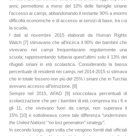
anni, permettono a meno del 10% delle famiglie siriane
l’accesso ai campi, abbandonando il restante 90% a enormi
difficoltà economiche e di accesso ai servizi di base, tra cui
la scuola.
I dati al novembre 2015 elaborati da Human Rights
Watch [7] stimavano che all’incirca il 90% dei bambini che
vivevano nei campi frequentavano regolarmente una
scuola; rappresentando tuttavia quest’ultimi solo il 13% dei
rifugiati siriani in età scolastica. Considerando la bassa
percentuale di residenti nei campi, nel 2014-2015 si stimava
che in totale fossero non più del 25% i siriani che in Turchia
avevano accesso all’istruzione. [8]
Sempre nel 2015, AFAD [9] snocciolava percentuali di
scolarizzazione che per i bambini di età compresa tra i 6 e
gli 11, che vivevano fuori da campi, non superava il
15% [10] e sottolineava come tale differenza
“undermines
the United Nations’ “no lost generation” strategy”
.
In secondo luogo, ogni volta che vengono forniti dati ufficiali