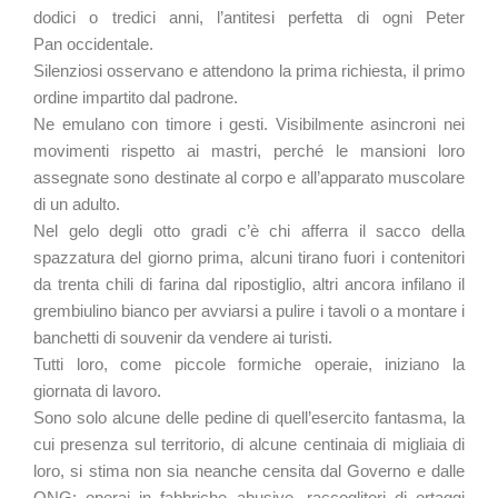
dodici o tredici anni, l’antitesi perfetta di ogni Peter
Pan occidentale.
Silenziosi osservano e attendono la prima richiesta, il primo
ordine impartito dal padrone.
Ne emulano con timore i gesti. Visibilmente asincroni nei
movimenti rispetto ai mastri, perché le mansioni loro
assegnate sono destinate al corpo e all’apparato muscolare
di un adulto.
Nel gelo degli otto gradi c’è chi afferra il sacco della
spazzatura del giorno prima, alcuni tirano fuori i contenitori
da trenta chili di farina dal ripostiglio, altri ancora infilano il
grembiulino bianco per avviarsi a pulire i tavoli o a montare i
banchetti di souvenir da vendere ai turisti.
Tutti loro, come piccole formiche operaie, iniziano la
giornata di lavoro.
Sono solo alcune delle pedine di quell’esercito fantasma, la
cui presenza sul territorio, di alcune centinaia di migliaia di
loro, si stima non sia neanche censita dal Governo e dalle
ONG: operai in fabbriche abusive, raccoglitori di ortaggi