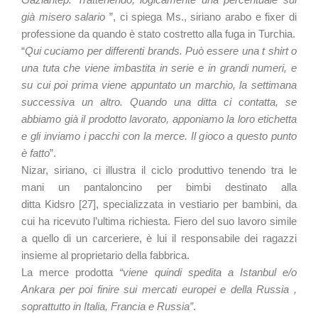
già misero salario
”, ci spiega Ms., siriano arabo e fixer di
professione da quando è stato costretto alla fuga in Turchia.
“
Qui cuciamo per differenti brands. Può essere una t shirt o
una tuta che viene imbastita in serie e in grandi numeri, e
su cui poi prima viene appuntato un marchio, la settimana
successiva un altro. Quando una ditta ci contatta, se
abbiamo già il prodotto lavorato, apponiamo la loro etichetta
e gli inviamo i pacchi con la merce. Il gioco a questo punto
è fatto
”.
Nizar, siriano, ci illustra il ciclo produttivo tenendo tra le
mani un pantaloncino per bimbi destinato alla
ditta Kidsro [27], specializzata in vestiario per bambini, da
cui ha ricevuto l’ultima richiesta. Fiero del suo lavoro simile
a quello di un carceriere, è lui il responsabile dei ragazzi
insieme al proprietario della fabbrica.
La merce prodotta
“viene quindi spedita a Istanbul e/o
Ankara per poi finire sui mercati europei e della Russia ,
soprattutto in Italia, Francia e Russia”
.