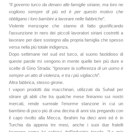
“Il governo turco da denaro alle famiglie siriane, ma loro ne
vogliono sempre di più ed è per questo motivo che
obbligano i loro bambini a lavorare nelle fabbriche
”.
Violente menzogne che stanno di fatto giustificando
l’assunzione in nero dei piccoli lavoratori siriani costretti a
lavorare per dare sostegno alla propria famiglia che spesso
versa nella più totale indigenza.
Dopo settimane nel sud est turco, al suono fastidioso di
queste parole mi vengono in mente quelle ben più dure e
scelte di Gino Strada:
“Ignorare la sofferenza di un uomo è
sempre un atto di violenza, e tra i più vigliacchi
”.
Altra fabbrica, stesso girone.
I vapori prodotti dai macchinari, utilizzati da Suhail per
stirare gli abiti che tra qualche mese finiranno sui nostri
mercati, rende surreale l’enorme stanzone in cui un
bambino di poco più di una decina di anni sta pregando con
il capo rivolto alla Mecca. Ibrahim ha dieci anni ed è in
Turchia da appena tre mesi, anche i suoi due fratelli
lavorano come lui schiavi dell’industria tessile.
“La mia