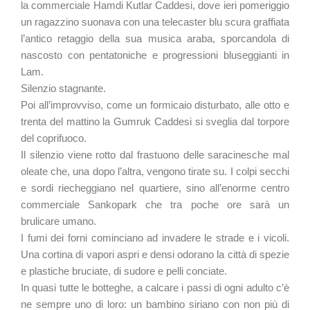
la commerciale Hamdi Kutlar Caddesi, dove ieri pomeriggio
un ragazzino suonava con una telecaster blu scura graffiata
l’antico retaggio della sua musica araba, sporcandola di
nascosto con pentatoniche e progressioni bluseggianti in
Lam.
Silenzio stagnante.
Poi all’improvviso, come un formicaio disturbato, alle otto e
trenta del mattino la Gumruk Caddesi si sveglia dal torpore
del coprifuoco.
Il silenzio viene rotto dal frastuono delle saracinesche mal
oleate che, una dopo l’altra, vengono tirate su. I colpi secchi
e sordi riecheggiano nel quartiere, sino all’enorme centro
commerciale Sankopark che tra poche ore sarà un
brulicare umano.
I fumi dei forni cominciano ad invadere le strade e i vicoli.
Una cortina di vapori aspri e densi odorano la città di spezie
e plastiche bruciate, di sudore e pelli conciate.
In quasi tutte le botteghe, a calcare i passi di ogni adulto c’è
ne sempre uno di loro: un bambino siriano con non più di