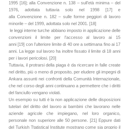
1995 [16]; alla Convenzione n. 138 – sull’età minima – del
1976, adottata tuttavia solo nel 1998 [17] e
alla Convenzione n. 182 – sulle forme peggiori di lavoro
minorile – del 1999, adottata solo nel 2001. [18]
le leggi interne turche abbiano imposto in applicazione delle
convenzioni il limite per l’accesso al lavoro ai 15
anni [19] con l’ulteriore limite di 40 ore a settimana fino ai 17
anni. La legge sul lavoro ha inoltre fissato il limite di 18 anni
per i lavori pericolosi. [20]
Tuttavia, il protrarsi della piaga è da ricercare in falle create
nel diritto, più o meno di proposito, per eludere gli impegni di
Ankara assunti nei confronti della Comunità Internazionale,
che nel corso degli anni continuano a permettere che i diritti
del fanciullo vengano violati.
Un esempio su tutti è la non applicazione delle disposizioni
tutelari del diritto del lavoro ai bambini che lavorano nelle
aziende agricole che impiegano, nel loro organico,
personale non superiore alle 50 persone. [21] Eppure dati
del Turkish Ttatistical Institute mostrano come sia proprio il