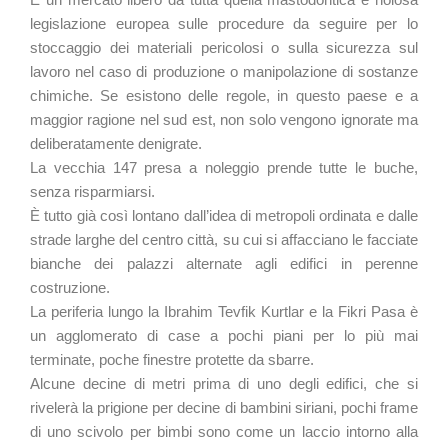
legislazione europea sulle procedure da seguire per lo
stoccaggio dei materiali pericolosi o sulla sicurezza sul
lavoro nel caso di produzione o manipolazione di sostanze
chimiche. Se esistono delle regole, in questo paese e a
maggior ragione nel sud est, non solo vengono ignorate ma
deliberatamente denigrate.
La vecchia 147 presa a noleggio prende tutte le buche,
senza risparmiarsi.
È tutto già così lontano dall’idea di metropoli ordinata e dalle
strade larghe del centro città, su cui si affacciano le facciate
bianche dei palazzi alternate agli edifici in perenne
costruzione.
La periferia lungo la Ibrahim Tevfik Kurtlar e la Fikri Pasa è
un agglomerato di case a pochi piani per lo più mai
terminate, poche finestre protette da sbarre.
Alcune decine di metri prima di uno degli edifici, che si
rivelerà la prigione per decine di bambini siriani, pochi frame
di uno scivolo per bimbi sono come un laccio intorno alla