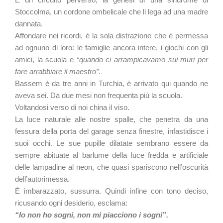
Stoccolma, un cordone ombelicale che li lega ad una madre
dannata.
Affondare nei ricordi, è la sola distrazione che è permessa
ad ognuno di loro: le famiglie ancora intere, i giochi con gli
amici, la scuola e
“quando ci arrampicavamo sui muri per
fare arrabbiare il maestro”
.
Bassem è da tre anni in Turchia, è arrivato qui quando ne
aveva sei. Da due mesi non frequenta più la scuola.
Voltandosi verso di noi china il viso.
La luce naturale alle nostre spalle, che penetra da una
fessura della porta del garage senza finestre, infastidisce i
suoi occhi. Le sue pupille dilatate sembrano essere da
sempre abituate al barlume della luce fredda e artificiale
delle lampadine al neon, che quasi spariscono nell’oscurità
dell’autorimessa.
È imbarazzato, sussurra. Quindi infine con tono deciso,
ricusando ogni desiderio, esclama:
“Io non ho sogni, non mi piacciono i sogni”.