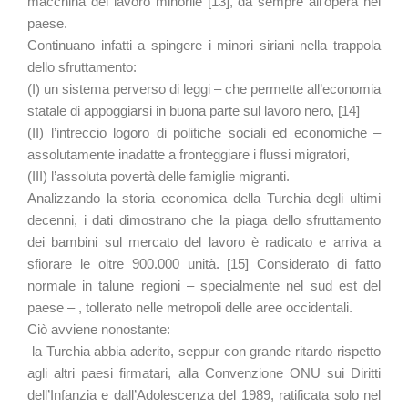
macchina del lavoro minorile [13], da sempre all’opera nel
paese.
Continuano infatti a spingere i minori siriani nella trappola
dello sfruttamento:
(I) un sistema perverso di leggi – che permette all’economia
statale di appoggiarsi in buona parte sul lavoro nero, [14]
(II) l’intreccio logoro di politiche sociali ed economiche –
assolutamente inadatte a fronteggiare i flussi migratori,
(III) l’assoluta povertà delle famiglie migranti.
Analizzando la storia economica della Turchia degli ultimi
decenni, i dati dimostrano che la piaga dello sfruttamento
dei bambini sul mercato del lavoro è radicato e arriva a
sfiorare le oltre 900.000 unità. [15] Considerato di fatto
normale in talune regioni – specialmente nel sud est del
paese – , tollerato nelle metropoli delle aree occidentali.
Ciò avviene nonostante:
la Turchia abbia aderito, seppur con grande ritardo rispetto
agli altri paesi firmatari, alla Convenzione ONU sui Diritti
dell’Infanzia e dall’Adolescenza del 1989, ratificata solo nel