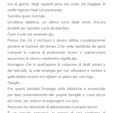
ore al giorno, degli sguardi persi nel vuoto nel ritagliare le
stoffe inginocchiati sul pavimento.
Sembra quasi normale.
Un’ultima fabbrica, un ultimo circo degli orrori. Ancora
prodotti per bambini cuciti da bambini.
Fuori il sole sta venendo giù.
Penso che chi è rinchiuso lì dentro debba completamente
perdere la nozione del tempo. Che nella ripetitività dei gesti
compiuti in catena di produzione vivere e sopravvivere
assumano lo stesso medesimo significato.
Immagino che in quell’apnea di violazioni di diritti umani e
del fanciullo, la sola strategia per non affondare e restare a
galla debba essere escogitare un piano per una fuga.
Sbaglio.
Per questi bambini l’impiego nelle fabbriche è essenziale
per dare sostentamento alle proprie famiglie o, cosa ancor
più triste, per potersi ricongiungere con loro.
Nessuno ha intenzione di abbandonare il proprio lavoro.
È un circuito perverso, la genesi di una sindrome di