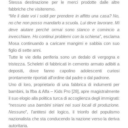
Stessa destinazione per le merci prodotte dalle altre
fabbriche che visiteremo.
“Me li date voi i soldi per prendere in affitto una casa? No,
no che non posso mandarlo a scuola. Lui deve lavorare. Mi
deve aiutare perché ormai sono stanco e comincio a
invecchiare. Ho continui problemi con la schiena”
, esclama
Mosa continuando a caricare mangimi e sabbia con suo
figlio di sette anni.
Tutte le vie della periferia sono un dedalo di vergogna e
tristezza. Scheletri di fabbricati in cemento armato adibiti a
depositi, dove fanno capolino adolescenti curiosi
prontamente riportati all’ordine dal padre o dal padrone.
Uno di loro, proprietario di una fabbrica di indumenti per
bambini, la Ifba & Alfa – Kids Pro [28], apre magistralmente
il suo elogio alla politica turca di accoglienza degli immigrati:
“nessuno usa bambini siriani nei suoi locali di produzione.
Nessuno
”, l’antitesi del logico, il trionfo del populismo
nazionalista che sta conducendo la nazione verso la deriva
autoritaria.