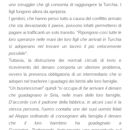
uno smuggler che gli consenta di raggiungere la Turchia. I
figli fungono allora da apripista.
I genitori, che hanno perso tutto a causa del conflitto armato
che sta devastando il paese, possono infatti permettersi di
pagare ai trafficanti un solo transito.
“Ripongono così tutte le
loro speranze nelle mani dei loro figli che arrivati in Turchia
si adoperano nel trovare un lavoro il più velocemente
possibile”
.
Tuttavia, la distruzione dei normali circuiti di invio e
ricevimento del denaro comporta un ulteriore problema,
ovvero la presenza obbligatoria di un intermediario che si
adoperi nel trasferire i guadagni dei bimbi alle loro famiglie.
“
Un businessman
” quindi
“si occupa di far arrivare il denaro
che guadagnano in Siria, nelle mani delle loro famiglie.
D’accordo con il padrone della fabbrica, in alcuni casi è la
stessa persona, l’uomo contatta uno dei suoi uomini fidati
ad Aleppo ordinando di consegnare alla famiglia il denaro
che il loro bambino ha guadagnato a
Gaziantep. Trattenendo, logicamente una percentuale sul