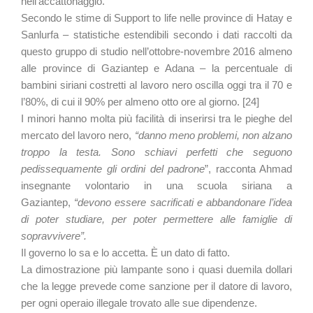
nell’accattonaggio.
Secondo le stime di Support to life nelle province di Hatay e
Sanlurfa – statistiche estendibili secondo i dati raccolti da
questo gruppo di studio nell’ottobre-novembre 2016 almeno
alle province di Gaziantep e Adana – la percentuale di
bambini siriani costretti al lavoro nero oscilla oggi tra il 70 e
l’80%, di cui il 90% per almeno otto ore al giorno. [24]
I minori hanno molta più facilità di inserirsi tra le pieghe del
mercato del lavoro nero,
“danno meno problemi, non alzano
troppo la testa. Sono schiavi perfetti che seguono
pedissequamente gli ordini del padrone
”, racconta Ahmad
insegnante volontario in una scuola siriana a
Gaziantep,
“devono essere sacrificati e abbandonare l’idea
di poter studiare, per poter permettere alle famiglie di
sopravvivere”.
Il governo lo sa e lo accetta. È un dato di fatto.
La dimostrazione più lampante sono i quasi duemila dollari
che la legge prevede come sanzione per il datore di lavoro,
per ogni operaio illegale trovato alle sue dipendenze.