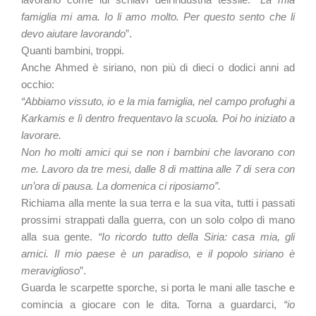
famiglia mi ama. Io li amo molto. Per questo sento che li
devo aiutare lavorando
”.
Quanti bambini, troppi.
Anche Ahmed è siriano, non più di dieci o dodici anni ad
occhio:
“Abbiamo vissuto, io e la mia famiglia, nel campo profughi a
Karkamis e lì dentro frequentavo la scuola. Poi ho iniziato a
lavorare.
Non ho molti amici qui se non i bambini che lavorano con
me. Lavoro da tre mesi, dalle 8 di mattina alle 7 di sera con
un’ora di pausa. La domenica ci riposiamo”.
Richiama alla mente la sua terra e la sua vita, tutti i passati
prossimi strappati dalla guerra, con un solo colpo di mano
alla sua gente.
“Io ricordo tutto della Siria: casa mia, gli
amici. Il mio paese è un paradiso, e il popolo siriano è
meraviglioso
”.
Guarda le scarpette sporche, si porta le mani alle tasche e
comincia a giocare con le dita. Torna a guardarci,
“io