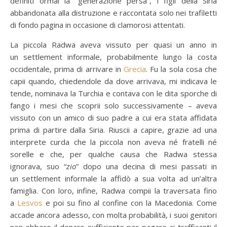
definiti ormai la “generazione persa”, i figli della Siria
abbandonata alla distruzione e raccontata solo nei trafiletti
di fondo pagina in occasione di clamorosi attentati.
La piccola Radwa aveva vissuto per quasi un anno in
un settlement informale, probabilmente lungo la costa
occidentale, prima di arrivare in
Grecia
. Fu la sola cosa che
capii quando, chiedendole da dove arrivava, mi indicava le
tende, nominava la Turchia e contava con le dita sporche di
fango i mesi che scoprii solo successivamente – aveva
vissuto con un amico di suo padre a cui era stata affidata
prima di partire dalla Siria. Riuscii a capire, grazie ad una
interprete curda che la piccola non aveva né fratelli né
sorelle e che, per qualche causa che Radwa stessa
ignorava, suo “
zio
” dopo una decina di mesi passati in
un settlement informale la affidò a sua volta ad un’altra
famiglia. Con loro, infine, Radwa compii la traversata fino
a
Lesvos
e poi su fino al confine con la Macedonia. Come
accade ancora adesso, con molta probabilità, i suoi genitori