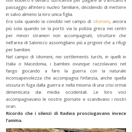
non ebbero il denaro sufficiente per pagare ai trafficanti il
passaggio all’intero nucleo familiare, decidendo di mettere
in salvo almeno la loro unica figlia.
Era sola quando la conobbi nel campo di
Idomeni
, ancora
più sola quando se la portò via la polizia greca nei centri
per minori stranieri non accompagnati, strutture che
nell’area di Salonicco assomigliano più a prigioni che a rifugi
per bambini.
Nel campo di Idomeni, nei settlements turchi, in quelli in
Italia o Macedonia, i bambini ovunque razzolavano nel
fango giocando a fare la guerra con la naturale
inconsapevolezza che accompagna l’infanzia, anche quella
vissuta in fuga dalla guerra e nella miseria di una crisi ormai
dimenticata dai media occidentali. Le loro voci
accompagnavano le nostre giornate e scandivano i nostri
orari.
Ricordo che i silenzi di Radwa prosciugavano invece
l’anima.