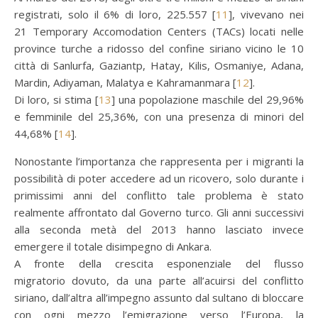
registrati, solo il 6% di loro, 225.557 [
11
], vivevano nei
21 Temporary Accomodation Centers (TACs) locati nelle
province turche a ridosso del confine siriano vicino le 10
città di Sanlurfa, Gaziantp, Hatay, Kilis, Osmaniye, Adana,
Mardin, Adiyaman, Malatya e Kahramanmara [
12
].
Di loro, si stima [
13
] una popolazione maschile del 29,96%
e femminile del 25,36%, con una presenza di minori del
44,68% [
14
].
Nonostante l’importanza che rappresenta per i migranti la
possibilità di poter accedere ad un ricovero, solo durante i
primissimi anni del conflitto tale problema è stato
realmente affrontato dal Governo turco. Gli anni successivi
alla seconda metà del 2013 hanno lasciato invece
emergere il totale disimpegno di Ankara.
A fronte della crescita esponenziale del flusso
migratorio dovuto, da una parte all’acuirsi del conflitto
siriano, dall’altra all’impegno assunto dal sultano di bloccare
con ogni mezzo l’emigrazione verso l’Europa, la