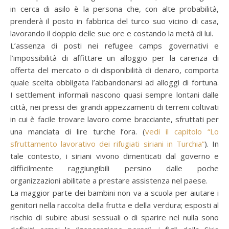
in cerca di asilo è la persona che, con alte probabilità,
prenderà il posto in fabbrica del turco suo vicino di casa,
lavorando il doppio delle sue ore e costando la metà di lui.
L’assenza di posti nei refugee camps governativi e
l’impossibilità di affittare un alloggio per la carenza di
offerta del mercato o di disponibilità di denaro, comporta
quale scelta obbligata l’abbandonarsi ad alloggi di fortuna.
I settlement informali nascono quasi sempre lontani dalle
città, nei pressi dei grandi appezzamenti di terreni coltivati
in cui è facile trovare lavoro come bracciante, sfruttati per
una manciata di lire turche l’ora. (
vedi il capitolo “Lo
sfruttamento lavorativo dei rifugiati siriani in Turchia”
). In
tale contesto, i siriani vivono dimenticati dal governo e
difficilmente raggiungibili persino dalle poche
organizzazioni abilitate a prestare assistenza nel paese.
La maggior parte dei bambini non va a scuola per aiutare i
genitori nella raccolta della frutta e della verdura; esposti al
rischio di subire abusi sessuali o di sparire nel nulla sono