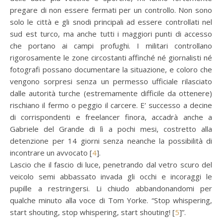
pregare di non essere fermati per un controllo. Non sono
solo le città e gli snodi principali ad essere controllati nel
sud est turco, ma anche tutti i maggiori punti di accesso
che portano ai campi profughi. I militari controllano
rigorosamente le zone circostanti affinché né giornalisti né
fotografi possano documentare la situazione, e coloro che
vengono sorpresi senza un permesso ufficiale rilasciato
dalle autorità turche (estremamente difficile da ottenere)
rischiano il fermo o peggio il carcere. E’ successo a decine
di corrispondenti e freelancer finora, accadrà anche a
Gabriele del Grande di lì a pochi mesi, costretto alla
detenzione per 14 giorni senza neanche la possibilità di
incontrare un avvocato [
4
].
Lascio che il fascio di luce, penetrando dal vetro scuro del
veicolo semi abbassato invada gli occhi e incoraggi le
pupille a restringersi. Li chiudo abbandonandomi per
qualche minuto alla voce di Tom Yorke. “Stop whispering,
start shouting, stop whispering, start shouting! [
5
]”.