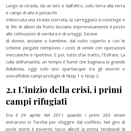
Lungo la strada, da un lato e dall’altro, solo terra alla terra
e campi di ulivi e pistacchi.
Imboccata una strada sterrata, la carreggiata si restringe e
le file di alberi da frutto lasciano improvvisamente il posto
alle coltivazioni di verdura e di ortaggi. Decine
di donne, anziane e bambine, dal volto coperto e con le
schiene piegate riempiono i cesti di vimini con operazioni
meccaniche e ripetitive. E poi, tutto d’un tratto, l’Eufrate. La
culla dell’umanità, un tempo il fiume che bagnava la grande
Babilonia, oggi solo uno spartiacque tra gli enormi e
sovraffollati campi profughi di Nizip 1 e Nizip 2.
2.1 L’inizio della crisi, i primi
campi rifugiati
Era il 29 aprile del 2011 quando i primi 263 siriani
entrarono in Turchia per sfuggire dal conflitto. Nel giro di
pochi giorni il governo turco allestì la prima tendopoli di