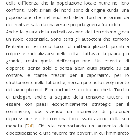
della diffidenza che la popolazione locale nutre nei loro
confronti. Molti siriani del nord sono di origine curda, una
popolazione che nel sud est della Turchia è ormai da
decenni vessata da una vera e propria guerra fratricida.
Anche la paura della radicalizzazione del terrorismo gioca
un ruolo essenziale. Sono tanti gli autoctoni che temono
l’entrata in territorio turco di militanti jihadisti pronti a
colpire e radicalizzarsi nelle città. Tuttavia, la paura più
grande, resta quella dell’occupazione. Un esercito di
disperati, senza soldi e senza alcun aiuto statale su cui
contare, è “carne fresca” per il caporalato, per lo
sfruttamento nelle fabbriche, nei campi e nello svolgimento
dei lavori più umili. E’ importante sottolineare che la Turchia
di Erdogan, anche a seguito della tensione tutt’ora in
essere con paesi economicamente strategici per il
commercio, sta vivendo un momento di profonda
depressione e crisi con una forte svalutazione della sua
moneta [
24
]. Ciò sta comportando un aumento della
disoccupazione e una “guerra tra poveri”, in cui l’immigrato