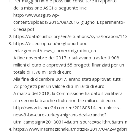
Per maggiori info è possibile consultare il rapporto
della missione ASGI al seguente link:
http://www.asgi.it/wp-
content/uploads/2016/08/2016_giugno_Esperimento-
Grecia.pdf
https://data2.unhcr.org/en/situations/syria/location/113
https://ec.europa.eu/neighbourhood-
enlargement/news_corner/migration_en
A fine novembre del 2017, risultavano trasferiti 908
milioni di euro e approvati 55 progetti finanziati per un
totale di 1,78 miliardi di euro.
Alla fine di dicembre 2017, erano stati approvati tutti i
72 progetti per un valore di 3 miliardi di euro.
A marzo del 2018, la Commissione ha dato il via libera
alla seconda tranche di ulteriori tre miliardi di euro.
http://www.france24.com/en/20180314-eu-unlocks-
new-3-bn-euro-turkey-migrant-deal-tranche?
utm_campaign=20180314&utm_source=sailthru&utm_me
https://www.internazionale.it/notizie/2017/04/24/gabriele