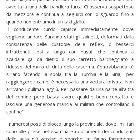
avvolta la luna della bandiera turca. Ci osserva sospettoso
da mezz’ora e continua a seguirci con lo sguardo fino a
quando non entriamo in un taxi giallo.
Il conducente curdo capisce immediatamente dove
vogliamo andare. Saranno stati gli zainetti, deformati dalla
consistenza delle custodie delle reflex, o l’esserci
intrattenuti così a lungo con Yusuf, che continua a
scaldare çai da dietro il suo carretto parcheggiato a
ridosso del muro di cinta della caserma. Contrabbanda tè
siriano facendo la spola tra la Turchia e la Siria, “per
raggiungere i campi è necessaria una vettura privata. Non
arrivano i pullman laggiù. Per passare da una parte all’altra
del confine però basta avere qualche buon contatto e
lasciare una generosa mancia ai militari che controllano il
confine”.
I numerosi posti di blocco lungo la provinciale, dove i militari
sono alle prese nell’esaminare i documenti dei conducenti
delle auto più vecchie e sporche, mi fanno fortemente