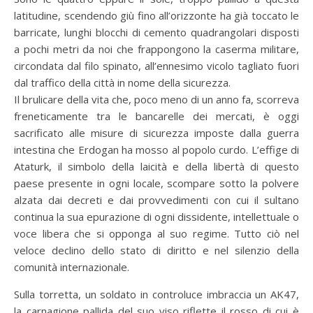
latitudine, scendendo giù fino all’orizzonte ha già toccato le
barricate, lunghi blocchi di cemento quadrangolari disposti
a pochi metri da noi che frappongono la caserma militare,
circondata dal filo spinato, all’ennesimo vicolo tagliato fuori
dal traffico della città in nome della sicurezza.
Il brulicare della vita che, poco meno di un anno fa, scorreva
freneticamente tra le bancarelle dei mercati, è oggi
sacrificato alle misure di sicurezza imposte dalla guerra
intestina che Erdogan ha mosso al popolo curdo. L’effige di
Ataturk, il simbolo della laicità e della libertà di questo
paese presente in ogni locale, scompare sotto la polvere
alzata dai decreti e dai provvedimenti con cui il sultano
continua la sua epurazione di ogni dissidente, intellettuale o
voce libera che si opponga al suo regime. Tutto ciò nel
veloce declino dello stato di diritto e nel silenzio della
comunità internazionale.
Sulla torretta, un soldato in controluce imbraccia un AK47,
la carnagione pallida del suo viso riflette il rosso di cui è