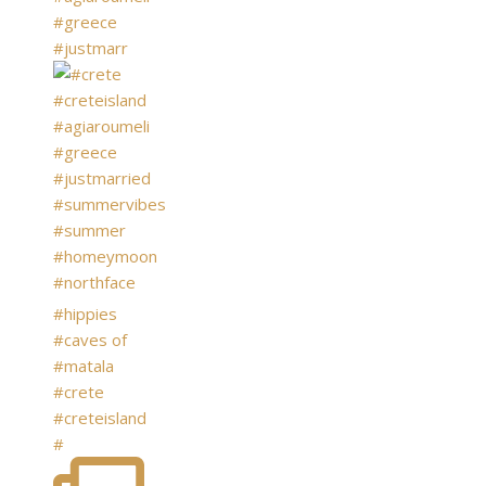
#greece
#justmarr
#hippies
#caves of
#matala
#crete
#creteisland
#