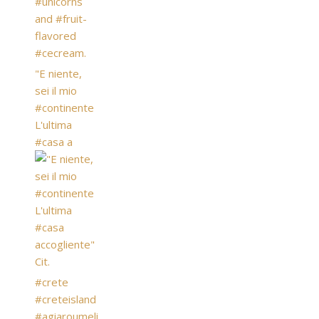
"E niente,
sei il mio
#continente
L'ultima
#casa a
#crete
#creteisland
#agiaroumeli