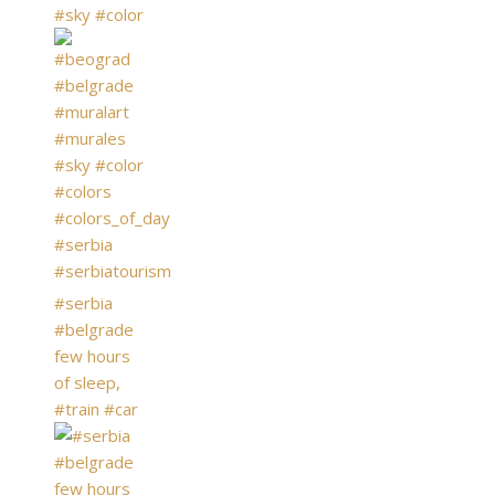
#sky #color
#serbia
#belgrade
few hours
of sleep,
#train #car